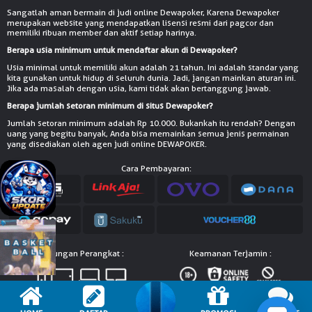
Sangatlah aman bermain di judi online Dewapoker, Karena Dewapoker
merupakan website yang mendapatkan lisensi resmi dari pagcor dan
memiliki ribuan member dan aktif setiap harinya.
Berapa usia minimum untuk mendaftar akun di Dewapoker?
Usia minimal untuk memiliki akun adalah 21 tahun. Ini adalah standar yang
kita gunakan untuk hidup di seluruh dunia. Jadi, jangan mainkan aturan ini.
Jika ada masalah dengan usia, kami tidak akan bertanggung jawab.
Berapa jumlah setoran minimum di situs Dewapoker?
Jumlah setoran minimum adalah Rp 10.000. Bukankah itu rendah? Dengan
uang yang begitu banyak, Anda bisa memainkan semua jenis permainan
yang disediakan oleh agen judi online DEWAPOKER.
Cara Pembayaran:
Dukungan Perangkat :
Keamanan Terjamin :
© Copyright 2026 dewapoker.email - All right reserved | 18+