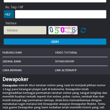
NEW
No. Telp / HP
TANGKAS
RTP
Validasi
DEPOSIT
WITHDRAW
PROMOSI
HUBUNGI KAMI
VIDEO TUTORIAL
DOWNLOAD APLIKASI
JADWAL BANK
SPONSORSHIP
CARA BERMAIN
LINK ALTERNATIF
REFERRAL
Dewapoker
JACKPOT
adalah situs taruhan online yang saat ini menjadi pilihan nomor
Dewapoker
1 bagi para kalangan player judi di Indonesia. Dewapoker telah
menghadirkan berbagai permainan taruhan online yang sangat lengkap dan
VIP MEMBER
memiliki kualitas terbaik seperti slot online, poker, casino, tembak ikan dan
masih banyak lagi permainan lainnya. Anda bisa memainkannya dengan
melakukan login melalui link Dewapoker ataupun Dewapoker Mobile. Tentu
HUBUNGI KAMI
saja game Dewapoker yang kami sediakan telah memiliki lisensi yang sah